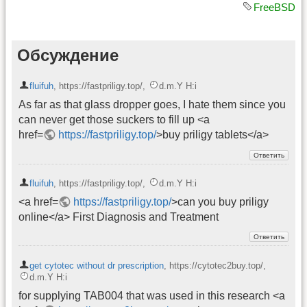
FreeBSD
Обсуждение
fluifuh
,
https://fastpriligy.top/
,
d.m.Y H:i
As far as that glass dropper goes, I hate them since you
can never get those suckers to fill up <a
href=
https://fastpriligy.top/
>buy priligy tablets</a>
fluifuh
,
https://fastpriligy.top/
,
d.m.Y H:i
<a href=
https://fastpriligy.top/
>can you buy priligy
online</a> First Diagnosis and Treatment
get cytotec without dr prescription
,
https://cytotec2buy.top/
,
d.m.Y H:i
for supplying TAB004 that was used in this research <a