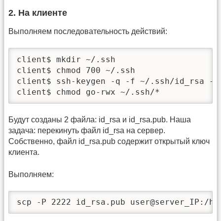
2. На клиенте
Выполняем последовательность действий:
client$ mkdir ~/.ssh

client$ chmod 700 ~/.ssh

client$ ssh-keygen -q -f ~/.ssh/id_rsa -t 
client$ chmod go-rwx ~/.ssh/*
Будут созданы 2 файла: id_rsa и id_rsa.pub. Наша
задача: перекинуть файл id_rsa на сервер.
Собственно, файл id_rsa.pub содержит открытый ключ
клиента.
Выполняем:
scp -P 2222 id_rsa.pub user@server_IP:/ho