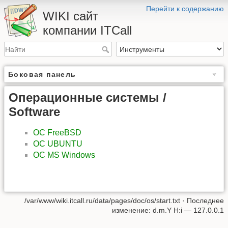
Перейти к содержанию
WIKI сайт
компании ITCall
Боковая панель
Операционные системы /
Software
ОС FreeBSD
ОС UBUNTU
ОС MS Windows
/var/www/wiki.itcall.ru/data/pages/doc/os/start.txt
· Последнее
изменение: d.m.Y H:i —
127.0.0.1