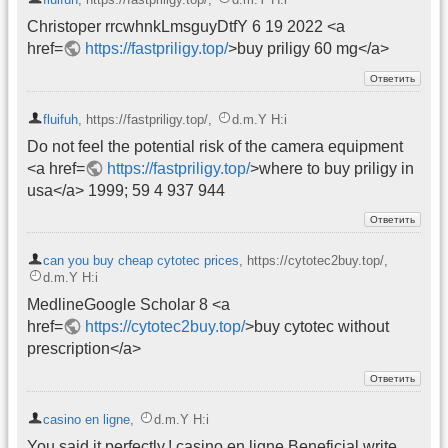
Christoper rrcwhnkLmsguyDtfY 6 19 2022 <a
href=
https://fastpriligy.top/
>buy priligy 60 mg</a>
fluifuh
,
https://fastpriligy.top/
,
d.m.Y H:i
Do not feel the potential risk of the camera equipment
<a href=
https://fastpriligy.top/
>where to buy priligy in
usa</a> 1999; 59 4 937 944
can you buy cheap cytotec prices
,
https://cytotec2buy.top/
,
d.m.Y H:i
MedlineGoogle Scholar 8 <a
href=
https://cytotec2buy.top/
>buy cytotec without
prescription</a>
casino en ligne
,
d.m.Y H:i
You said it perfectly.! casino en ligne Beneficial write