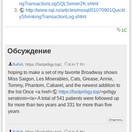
ngTransactionLogSQLServer2K.shtml
http://www.sql.ru/articles/mssql/01070901Quickl
yShrinkingTransactionLog.shtml
1C
Обсуждение
fluifuh
,
https://fastpriligy.top/
,
d.m.Y H:i
hoping to make a set of my favorite Broadway shows
Miss Saigon, Les Miserables, Cats, Grease, Annie,
Tommy, Phantom, Cabaret, and the newest addition to
the list Once <a href=
https://fastpriligy.top/
>priligy
seratonin</a> A total of 541 patients were followed up
for more than two years and 331 for more than five
years
fluifuh
,
https://fastpriligy.top/
,
d.m.Y H:i