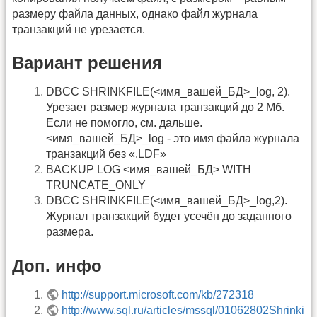
размеру файла данных, однако файл журнала
транзакций не урезается.
Вариант решения
DBCC SHRINKFILE(<имя_вашей_БД>_log, 2).
Урезает размер журнала транзакций до 2 Мб.
Если не помогло, см. дальше.
<имя_вашей_БД>_log - это имя файла журнала
транзакций без «.LDF»
BACKUP LOG <имя_вашей_БД> WITH
TRUNCATE_ONLY
DBCC SHRINKFILE(<имя_вашей_БД>_log,2).
Журнал транзакций будет усечён до заданного
размера.
Доп. инфо
http://support.microsoft.com/kb/272318
http://www.sql.ru/articles/mssql/01062802Shrinki