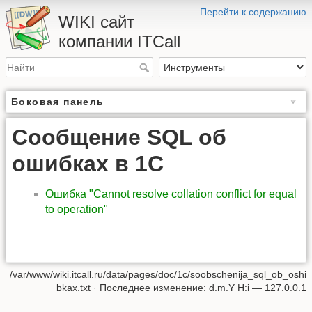
Перейти к содержанию
WIKI сайт
компании ITCall
Боковая панель
Сообщение SQL об
ошибках в 1С
Ошибка "Cannot resolve collation conflict for equal
to operation"
/var/www/wiki.itcall.ru/data/pages/doc/1c/soobschenija_sql_ob_oshi
bkax.txt
· Последнее изменение: d.m.Y H:i —
127.0.0.1