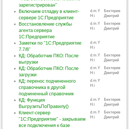
зарегистрирован"
d.m.Y
Бехтерев
Включаем отладку в клиент-
H:i
Дмитрий
сервере 1С:Предприятие
d.m.Y
Бехтерев
Восстановление службы
H:i
Дмитрий
агента сервера
1С:Предприятие
d.m.Y
Заметки по "1С:Предприятие
H:i
7.7/8"
d.m.Y
Бехтерев
КД: Обработчик ПКО: После
H:i
Дмитрий
выгрузки
d.m.Y
Бехтерев
КД: Обработчик ПКО: После
H:i
Дмитрий
загрузки
d.m.Y
КД: перенос подчиненного
H:i
справочника в другой
подчиненный справочник
d.m.Y
Бехтерев
КД: Функция
H:i
Дмитрий
ВыгрузитьПоПравилу()
d.m.Y
Бехтерев
Клиент-сервер
H:i
Дмитрий
"1С:Предприятие" - закрываем
все подключения к базе