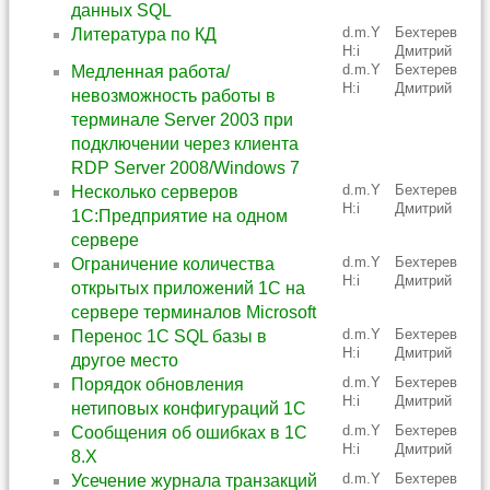
данных SQL
d.m.Y
Бехтерев
Литература по КД
H:i
Дмитрий
d.m.Y
Бехтерев
Медленная работа/
H:i
Дмитрий
невозможность работы в
терминале Server 2003 при
подключении через клиента
RDP Server 2008/Windows 7
d.m.Y
Бехтерев
Несколько серверов
H:i
Дмитрий
1С:Предприятие на одном
сервере
d.m.Y
Бехтерев
Ограничение количества
H:i
Дмитрий
открытых приложений 1С на
сервере терминалов Microsoft
d.m.Y
Бехтерев
Перенос 1С SQL базы в
H:i
Дмитрий
другое место
d.m.Y
Бехтерев
Порядок обновления
H:i
Дмитрий
нетиповых конфигураций 1С
d.m.Y
Бехтерев
Сообщения об ошибках в 1С
H:i
Дмитрий
8.X
d.m.Y
Бехтерев
Усечение журнала транзакций