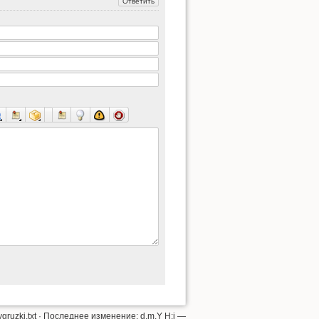
gruzki.txt
· Последнее изменение: d.m.Y H:i —