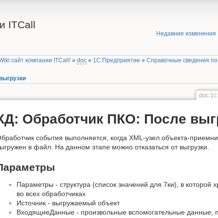
 ITCall
Недавние изменения
iki сайт компании ITCall!
»
doc
»
1C:Предприятие
»
Справочные сведения по
 выгрузки
doc:1c
КД: Обработчик ПКО: После выг
бработчик события выполняется, когда XML-узел объекта-приемни
ыгружен в файл. На данном этапе можно отказаться от выгрузки.
Параметры
Параметры - структура (список значений для 7ки), в которой
во всех обработчиках
Источник - выгружаемый объект
ВходящиеДанные - произвольные вспомогательные данные, 