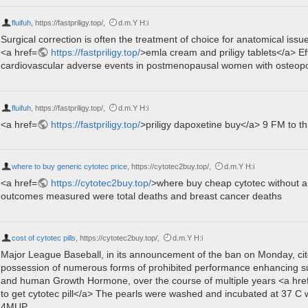
fluifuh
,
https://fastpriligy.top/
,
d.m.Y H:i
Surgical correction is often the treatment of choice for anatomical issue
<a href=
https://fastpriligy.top/
>emla cream and priligy tablets</a> Ef
cardiovascular adverse events in postmenopausal women with osteop
fluifuh
,
https://fastpriligy.top/
,
d.m.Y H:i
<a href=
https://fastpriligy.top/
>priligy dapoxetine buy</a> 9 FM to th
where to buy generic cytotec price
,
https://cytotec2buy.top/
,
d.m.Y H:i
<a href=
https://cytotec2buy.top/
>where buy cheap cytotec without a
outcomes measured were total deaths and breast cancer deaths
cost of cytotec pills
,
https://cytotec2buy.top/
,
d.m.Y H:i
Major League Baseball, in its announcement of the ban on Monday, ci
possession of numerous forms of prohibited performance enhancing su
and human Growth Hormone, over the course of multiple years <a hre
to get cytotec pill</a> The pearls were washed and incubated at 37 C w
4MUP