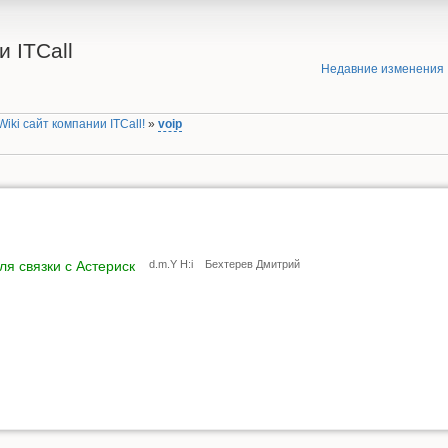
 ITCall
Недавние изменения
iki сайт компании ITCall!
»
voip
ля связки с Астериск
d.m.Y H:i
Бехтерев Дмитрий