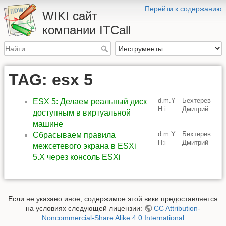
Перейти к содержанию
WIKI сайт
компании ITCall
TAG: esx 5
d.m.Y
Бехтерев
ESX 5: Делаем реальный диск
H:i
Дмитрий
доступным в виртуальной
машине
d.m.Y
Бехтерев
Сбрасываем правила
H:i
Дмитрий
межсетевого экрана в ESXi
5.X через консоль ESXi
Если не указано иное, содержимое этой вики предоставляется
на условиях следующей лицензии:
CC Attribution-
Noncommercial-Share Alike 4.0 International